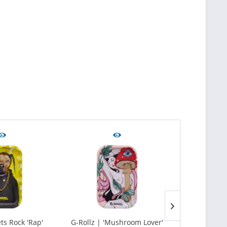
ets Rock 'Rap'
G-Rollz | 'Mushroom Lover'
G-Rollz | 