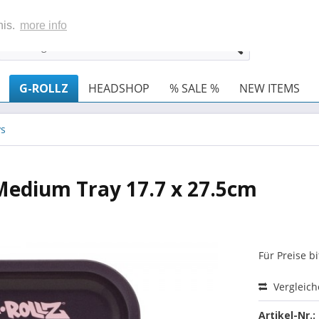
his.
more info
G-ROLLZ
HEADSHOP
% SALE %
NEW ITEMS
ys
 Medium Tray 17.7 x 27.5cm
Für Preise b
Vergleic
Artikel-Nr.: