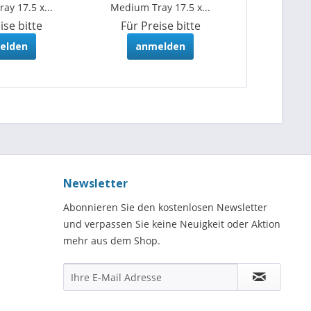
ay 17.5 x...
Medium Tray 17.5 x...
'Sofa' Sma
ise bitte
Für Preise bitte
Für Pr
elden
anmelden
an
Newsletter
Abonnieren Sie den kostenlosen Newsletter
und verpassen Sie keine Neuigkeit oder Aktion
mehr aus dem Shop.