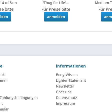
 14 x 18cm
'Thug for Life'...
Medium Tr
se bitte
Für Preise bitte
Für Pre
lden
anmelden
anm
ce
Informationen
dukt
Bong-Wissen
ramm
Lighter Statement
Newsletter
Über uns
 Zahlungsbedingungen
Datenschutz
ht
Impressum
mular