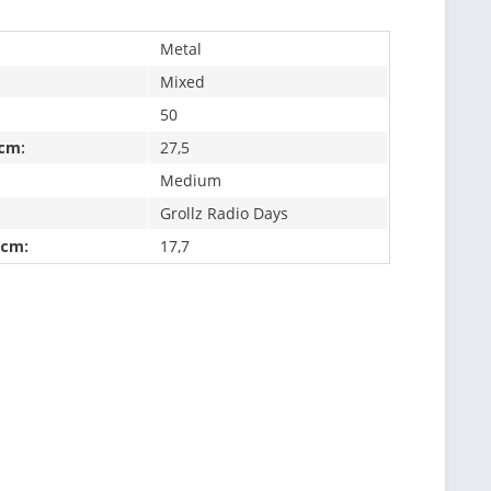
Metal
Mixed
50
 cm:
27,5
Medium
Grollz Radio Days
 cm:
17,7