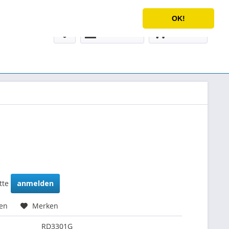
Service/Hilfe
Deutsch
OK!
Mein Konto
0,00 € *
itte
anmelden
hen
Merken
RD3301G