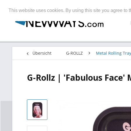
This website uses cookies. By using this site you agree to t
Übersicht
G-ROLLZ
Metal Rolling Tra
G-Rollz | 'Fabulous Face'