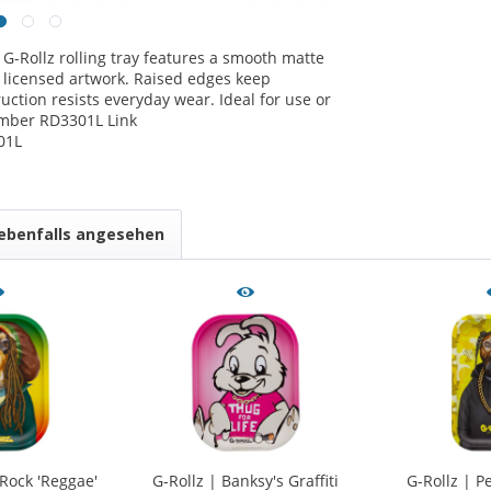
 G-Rollz rolling tray features a smooth matte
y licensed artwork. Raised edges keep
uction resists everyday wear. Ideal for use or
Number RD3301L Link
01L
ebenfalls angesehen
 Rock 'Reggae'
G-Rollz | Banksy's Graffiti
G-Rollz | P